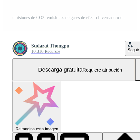
emisiones de CO2. emisiones de gases de efecto invernadero co2 de las chimeneas de las fábricas. gas de dióxido de carbono contaminación climática global del aire. dióxido de carbono en la atmósfera terrestre. gases de efecto invernadero. emisiones de humo de las chimeneas. Foto Gratis
Sudarat Thongpu
Seguir
10.316 Recursos
Descarga gratuita
Requiere atribución
Reimagina esta imagen