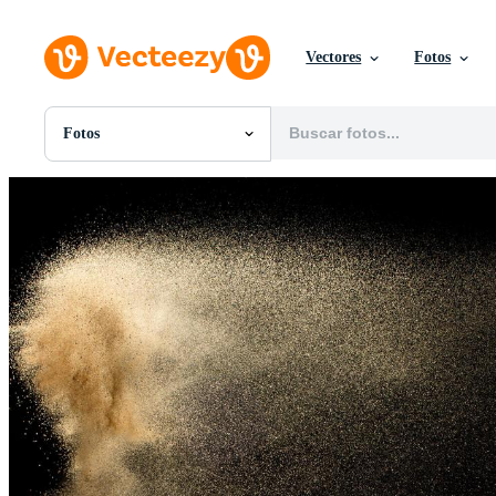
Vectores
Fotos
Fotos
Todas Imágenes
Fotos
PNGs
PSDs
SVGs
Plantillas
Vectores
Videos
Gráficos en Movimiento
Imágenes Editoriales
Eventos Editoriales