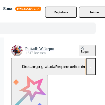
Planes
Regístrate
Iniciar
Pattadis Walarput
Seguir
1.317 Recursos
Descarga gratuita
Requiere atribución