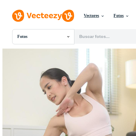
Vectores
Fotos
Fotos
Todas Imágenes
Fotos
PNGs
PSDs
SVGs
Plantillas
Vectores
Videos
Gráficos en Movimiento
Imágenes Editoriales
Eventos Editoriales