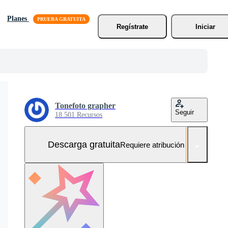
Planes
Regístrate
Iniciar
Tonefoto grapher
Seguir
18.501 Recursos
Descarga gratuita
Requiere atribución