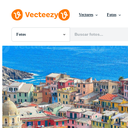
Vectores
Fotos
Fotos
Todas Imágenes
Fotos
PNGs
PSDs
SVGs
Plantillas
Vectores
Videos
Gráficos en Movimiento
Imágenes Editoriales
Eventos Editoriales