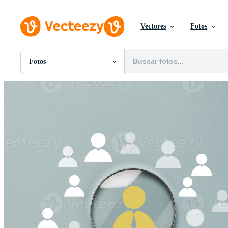
Vectores
Fotos
Fotos
Todas Imágenes
Fotos
PNGs
PSDs
SVGs
Plantillas
Vectores
Videos
Gráficos en Movimiento
Imágenes Editoriales
Eventos Editoriales