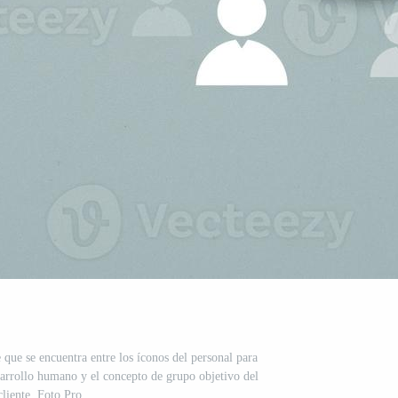
 que se encuentra entre los íconos del personal para
sarrollo humano y el concepto de grupo objetivo del
cliente. Foto Pro