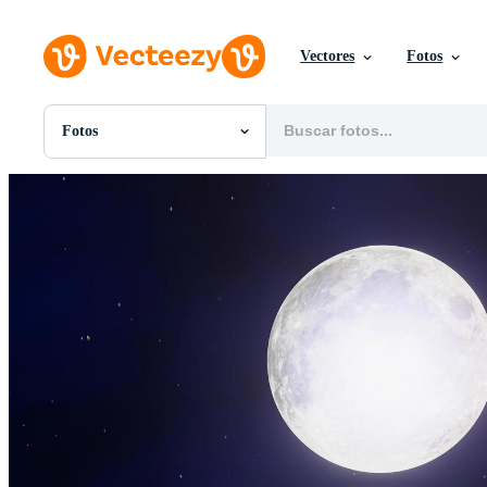
Vectores
Fotos
Fotos
Todas Imágenes
Fotos
PNGs
PSDs
SVGs
Plantillas
Vectores
Videos
Gráficos en Movimiento
Imágenes Editoriales
Eventos Editoriales