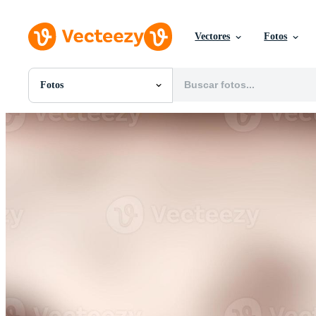
Vectores
Fotos
Fotos
Todas Imágenes
Fotos
PNGs
PSDs
SVGs
Plantillas
Vectores
Videos
Gráficos en Movimiento
Imágenes Editoriales
Eventos Editoriales