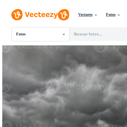
Vectores
Fotos
Fotos
Todas Imágenes
Fotos
PNGs
PSDs
SVGs
Plantillas
Vectores
Videos
Gráficos en Movimiento
Imágenes Editoriales
Eventos Editoriales