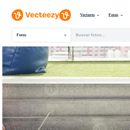
Vectores
Fotos
Fotos
Todas Imágenes
Fotos
PNGs
PSDs
SVGs
Plantillas
Vectores
Videos
Gráficos en Movimiento
Imágenes Editoriales
Eventos Editoriales