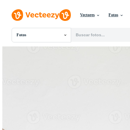
Vectores
Fotos
Fotos
Todas Imágenes
Fotos
PNGs
PSDs
SVGs
Plantillas
Vectores
Videos
Gráficos en Movimiento
Imágenes Editoriales
Eventos Editoriales