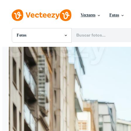
Vectores
Fotos
Fotos
Todas Imágenes
Fotos
PNGs
PSDs
SVGs
Plantillas
Vectores
Videos
Gráficos en Movimiento
Imágenes Editoriales
Eventos Editoriales