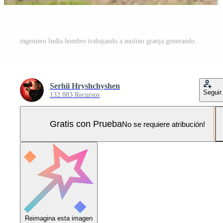
ingeniero India hombre trabajando a molino granja generando electricidad limpiar energía. viento turbina granja generador por alternativa verde energía. asiático ingeniero comprobación controlar eléctrico poder Foto Pro
Serhii Hryshchyshen
Seguir
132.883 Recursos
Gratis con Prueba
No se requiere atribución!
Reimagina esta imagen