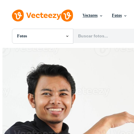
Vectores
Fotos
Fotos
Todas Imágenes
Fotos
PNGs
PSDs
SVGs
Plantillas
Vectores
Videos
Gráficos en Movimiento
Imágenes Editoriales
Eventos Editoriales