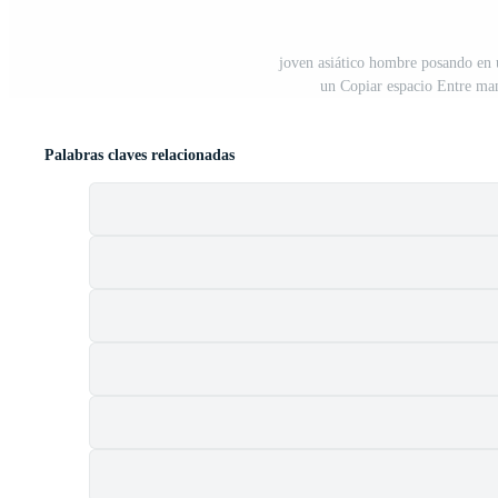
joven asiático hombre posando en u
un Copiar espacio Entre man
Palabras claves relacionadas