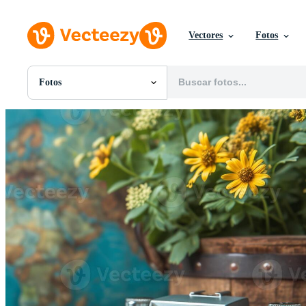
Vectores
Fotos
Fotos
Todas Imágenes
Fotos
PNGs
PSDs
SVGs
Plantillas
Vectores
Videos
Gráficos en Movimiento
Imágenes Editoriales
Eventos Editoriales