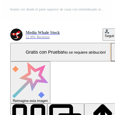
bonito ver desde el parte superior de casas con embaldosado techos parte superior ver de moderno y antiguo casas de el ciudad. paisaje urbano de pueblo y ciudad desde parte superior vista. antiguo y moderno arquitectura de diferente estilos. auténtico Foto Pro
Media Whale Stock
Seguir
52.891 Recursos
Gratis con Prueba
No se requiere atribución!
Reimagina esta imagen