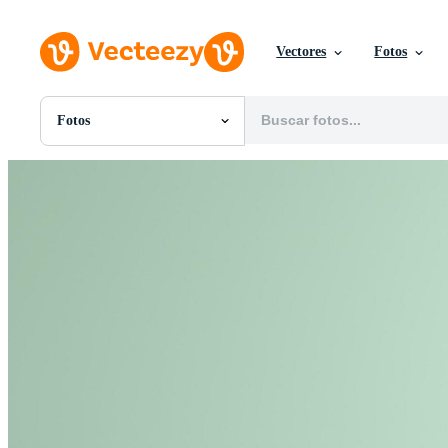
Vectores
Fotos
Fotos
Todas Imágenes
Fotos
PNGs
PSDs
SVGs
Plantillas
Vectores
Videos
Gráficos en Movimiento
Imágenes Editoriales
Eventos Editoriales