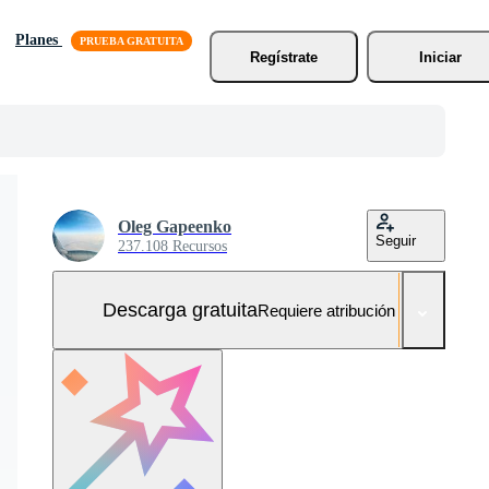
Planes
Regístrate
Iniciar
Oleg Gapeenko
Seguir
237.108 Recursos
Descarga gratuita
Requiere atribución