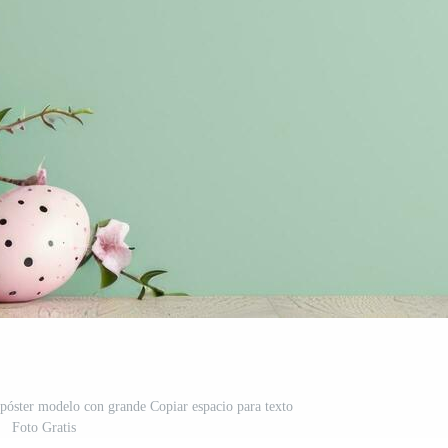
 póster modelo con grande Copiar espacio para texto
Foto Gratis