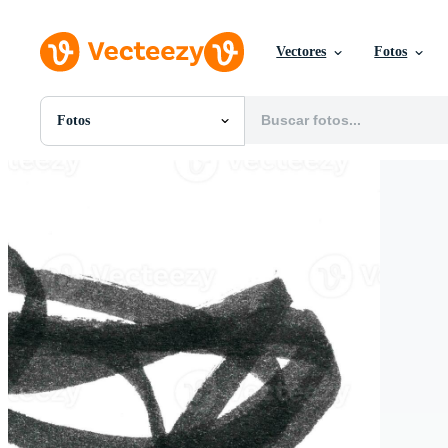
Vectores
Fotos
Fotos
Todas Imágenes
Fotos
PNGs
PSDs
SVGs
Plantillas
Vectores
Videos
Gráficos en Movimiento
Imágenes Editoriales
Eventos Editoriales