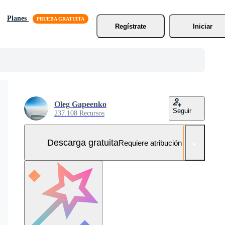
Planes
Regístrate
Iniciar
Oleg Gapeenko
Seguir
237.108 Recursos
Descarga gratuita
Requiere atribución