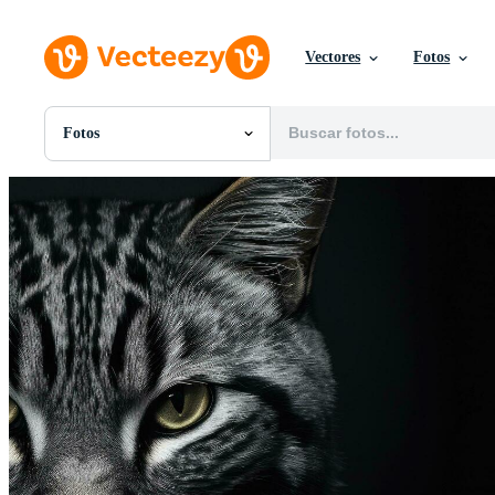
Vectores
Fotos
Fotos
Todas Imágenes
Fotos
PNGs
PSDs
SVGs
Plantillas
Vectores
Videos
Gráficos en Movimiento
Imágenes Editoriales
Eventos Editoriales