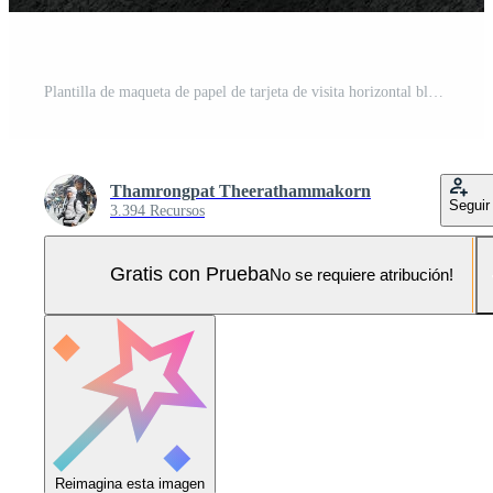
Plantilla de maqueta de papel de tarjeta de visita horizontal blanca con cubierta de espacio en blanco para insertar el logotipo de la empresa o identidad personal en el fondo del piso de mármol. concepto moderno. Render de ilustración 3d Foto Pro
Thamrongpat Theerathammakorn
Seguir
3.394 Recursos
Gratis con Prueba
No se requiere atribución!
Reimagina esta imagen