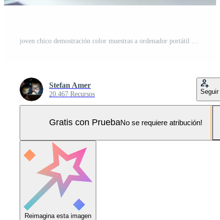
joven chico demostración color muestras a ordenador portátil pantalla a hogar oficina, presentación gráfico diseño proyecto en remoto reunión. milenario diseñador seleccionando gama para futuro casa interior Foto Pro
Stefan Amer
Seguir
20.467 Recursos
Gratis con Prueba
No se requiere atribución!
Reimagina esta imagen