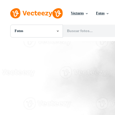
Vectores
Fotos
Fotos
Todas Imágenes
Fotos
PNGs
PSDs
SVGs
Plantillas
Vectores
Videos
Gráficos en Movimiento
Imágenes Editoriales
Eventos Editoriales