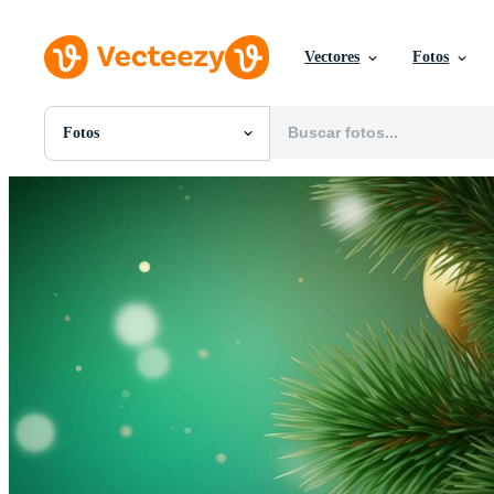
Vectores
Fotos
Fotos
Todas Imágenes
Fotos
PNGs
PSDs
SVGs
Plantillas
Vectores
Videos
Gráficos en Movimiento
Imágenes Editoriales
Eventos Editoriales