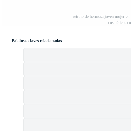
retrato de hermosa joven mujer en 
cosméticos co
Palabras claves relacionadas