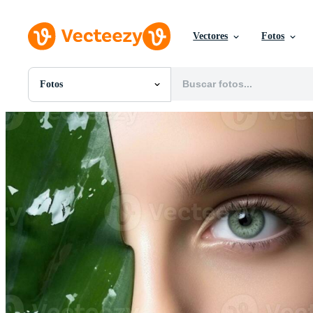
Vectores
Fotos
Fotos
Todas Imágenes
Fotos
PNGs
PSDs
SVGs
Plantillas
Vectores
Videos
Gráficos en Movimiento
Imágenes Editoriales
Eventos Editoriales