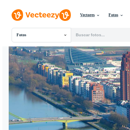
Vectores
Fotos
Fotos
Todas Imágenes
Fotos
PNGs
PSDs
SVGs
Plantillas
Vectores
Videos
Gráficos en Movimiento
Imágenes Editoriales
Eventos Editoriales