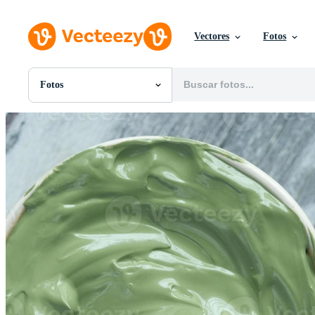
Vectores
Fotos
Fotos
Todas Imágenes
Fotos
PNGs
PSDs
SVGs
Plantillas
Vectores
Videos
Gráficos en Movimiento
Imágenes Editoriales
Eventos Editoriales