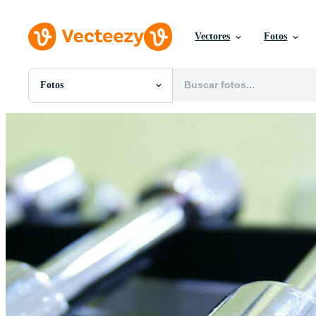
Vectores
Fotos
Fotos
Todas Imágenes
Fotos
PNGs
PSDs
SVGs
Plantillas
Vectores
Videos
Gráficos en Movimiento
Imágenes Editoriales
Eventos Editoriales