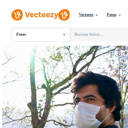
Vectores
Fotos
Fotos
Todas Imágenes
Fotos
PNGs
PSDs
SVGs
Plantillas
Vectores
Videos
Gráficos en Movimiento
Imágenes Editoriales
Eventos Editoriales