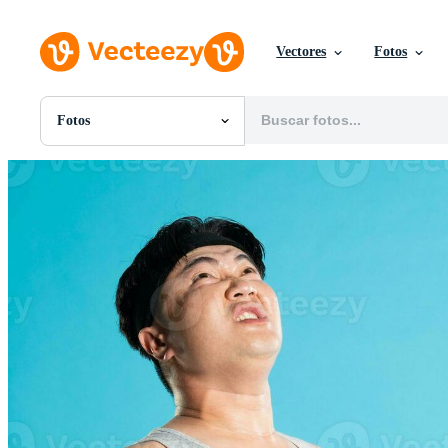
Vectores
Fotos
Fotos
Todas Imágenes
Fotos
PNGs
PSDs
SVGs
Plantillas
Vectores
Videos
Gráficos en Movimiento
Imágenes Editoriales
Eventos Editoriales