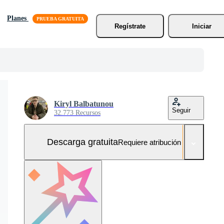
Planes
Regístrate
Iniciar
Kiryl Balbatunou
Seguir
32.773 Recursos
Descarga gratuita
Requiere atribución