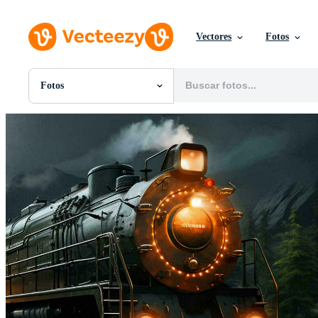
Vectores
Fotos
Fotos
Todas Imágenes
Fotos
PNGs
PSDs
SVGs
Plantillas
Vectores
Videos
Gráficos en Movimiento
Imágenes Editoriales
Eventos Editoriales