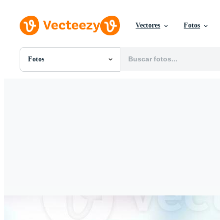
Vectores
Fotos
Fotos
Todas Imágenes
Fotos
PNGs
PSDs
SVGs
Plantillas
Vectores
Videos
Gráficos en Movimiento
Imágenes Editoriales
Eventos Editoriales