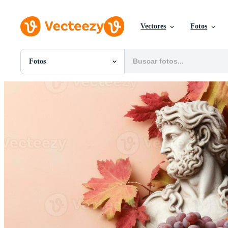
Vectores
Fotos
Fotos
Todas Imágenes
Fotos
PNGs
PSDs
SVGs
Plantillas
Vectores
Videos
Gráficos en Movimiento
Imágenes Editoriales
Eventos Editoriales