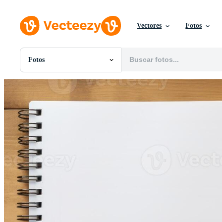
Vectores
Fotos
Fotos
Todas Imágenes
Fotos
PNGs
PSDs
SVGs
Plantillas
Vectores
Videos
Gráficos en Movimiento
Imágenes Editoriales
Eventos Editoriales