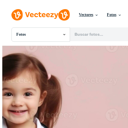
Vectores
Fotos
Fotos
Todas Imágenes
Fotos
PNGs
PSDs
SVGs
Plantillas
Vectores
Videos
Gráficos en Movimiento
Imágenes Editoriales
Eventos Editoriales