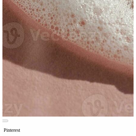
n Pinterest