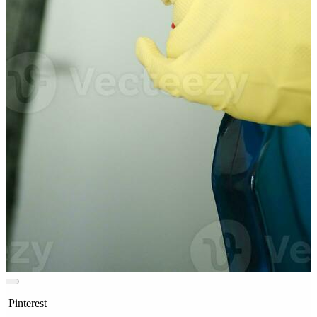
n Pinterest