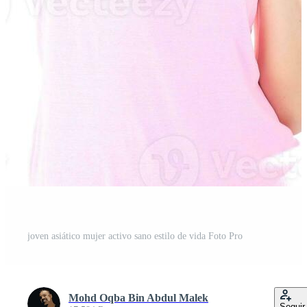
t
joven asiático mujer activo sano estilo de vida Foto Pro
Mohd Oqba Bin Abdul Malek
Seguir