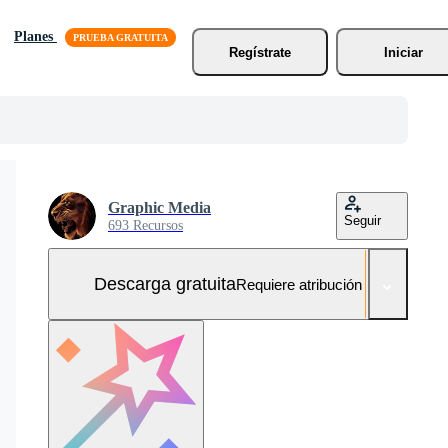
Planes
Regístrate
Iniciar
Graphic Media
Seguir
693 Recursos
Descarga gratuita
Requiere atribución