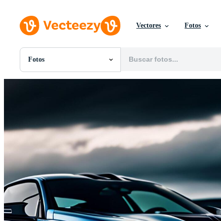
Vectores
Fotos
Fotos
Todas Imágenes
Fotos
PNGs
PSDs
SVGs
Plantillas
Vectores
Videos
Gráficos en Movimiento
Imágenes Editoriales
Eventos Editoriales