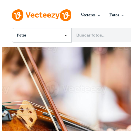
Vectores
Fotos
Fotos
Todas Imágenes
Fotos
PNGs
PSDs
SVGs
Plantillas
Vectores
Videos
Gráficos en Movimiento
Imágenes Editoriales
Eventos Editoriales