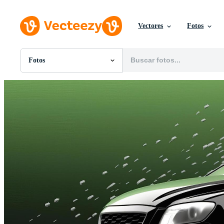
Vectores
Fotos
Fotos
Todas Imágenes
Fotos
PNGs
PSDs
SVGs
Plantillas
Vectores
Videos
Gráficos en Movimiento
Imágenes Editoriales
Eventos Editoriales