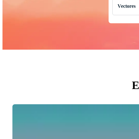
Vectores
Todas
Fotos
PNGs
PSDs
SVGs
Plantil
Vector
Video
Gráfic
Imágen
Evento
E