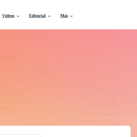
Vídeos
Editorial
Más
ores, Fotografías de S
Stock, y Más Gratis
tivos de calidad profesional para realizar sus proyect