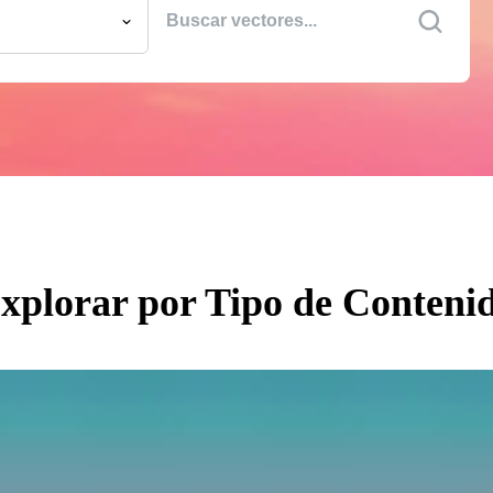
 Imágenes
las
es
s
os en Movimiento
es Editoriales
s Editoriales
xplorar por Tipo de Conteni