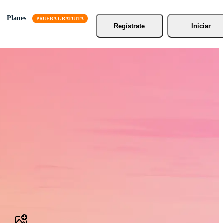
Planes
Regístrate
Iniciar
tock, Vídeos de
os más rápido.