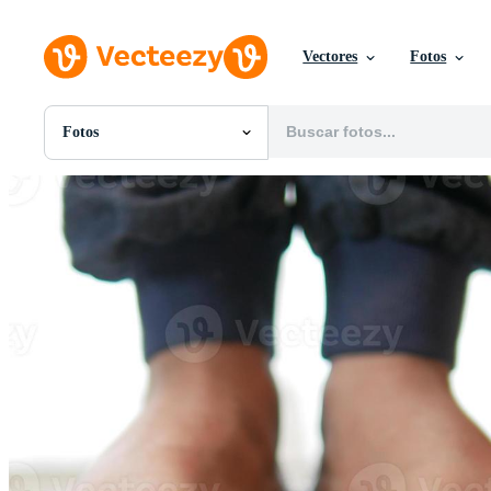
Vectores
Fotos
Fotos
Todas Imágenes
Fotos
PNGs
PSDs
SVGs
Plantillas
Vectores
Videos
Gráficos en Movimiento
Imágenes Editoriales
Eventos Editoriales