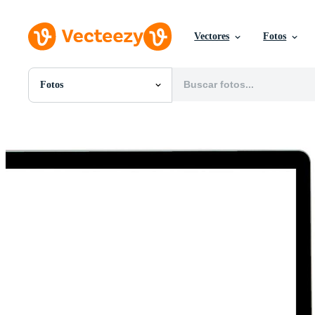
Vectores
Fotos
Fotos
Todas Imágenes
Fotos
PNGs
PSDs
SVGs
Plantillas
Vectores
Videos
Gráficos en Movimiento
Imágenes Editoriales
Eventos Editoriales