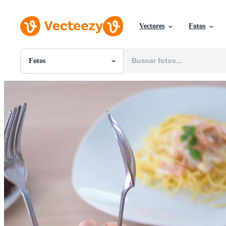
Vectores
Fotos
Fotos
Todas Imágenes
Fotos
PNGs
PSDs
SVGs
Plantillas
Vectores
Videos
Gráficos en Movimiento
Imágenes Editoriales
Eventos Editoriales