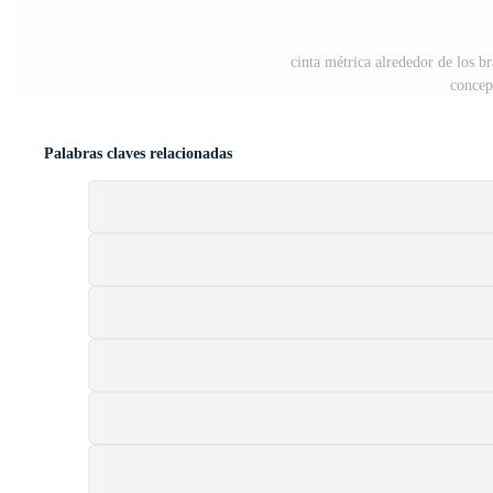
cinta métrica alrededor de los br
concep
Palabras claves relacionadas