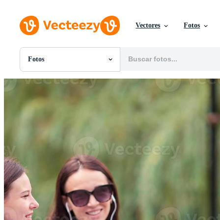
Vectores
Fotos
Fotos
Todas Imágenes
Fotos
PNGs
PSDs
SVGs
Plantillas
Vectores
Videos
Gráficos en Movimiento
Imágenes Editoriales
Eventos Editoriales