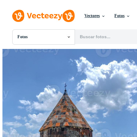
Vectores
Fotos
Fotos
Todas Imágenes
Fotos
PNGs
PSDs
SVGs
Plantillas
Vectores
Videos
Gráficos en Movimiento
Imágenes Editoriales
Eventos Editoriales