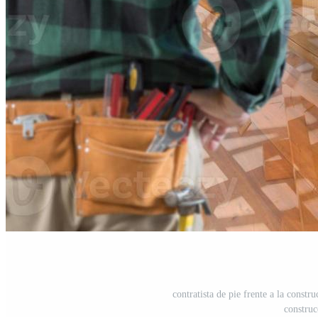
contratista de pie frente a la constr
construc