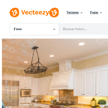
Vectores
Fotos
Fotos
Todas Imágenes
Fotos
PNGs
PSDs
SVGs
Plantillas
Vectores
Videos
Gráficos en Movimiento
Imágenes Editoriales
Eventos Editoriales