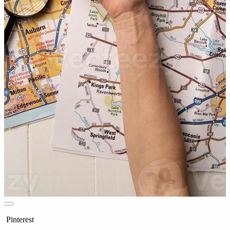
n Pinterest