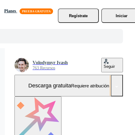
Planes
Regístrate
Iniciar
Volodymyr Ivash
Seguir
763 Recursos
Descarga gratuita
Requiere atribución