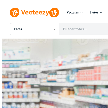
Vectores
Fotos
Fotos
Todas Imágenes
Fotos
PNGs
PSDs
SVGs
Plantillas
Vectores
Videos
Gráficos en Movimiento
Imágenes Editoriales
Eventos Editoriales