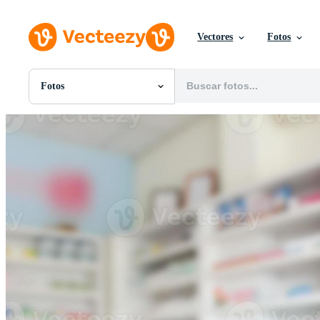
Vectores
Fotos
Fotos
Todas Imágenes
Fotos
PNGs
PSDs
SVGs
Plantillas
Vectores
Videos
Gráficos en Movimiento
Imágenes Editoriales
Eventos Editoriales